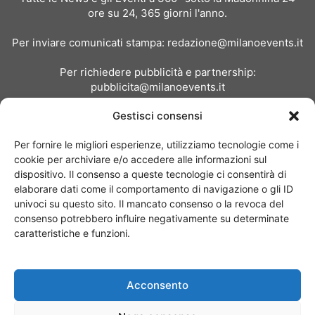
ore su 24, 365 giorni l'anno.
Per inviare comunicati stampa:
redazione@milanoevents.it
Per richiedere pubblicità e partnership:
pubblicita@milanoevents.it
Gestisci consensi
SEGUICI
Per fornire le migliori esperienze, utilizziamo tecnologie come i
cookie per archiviare e/o accedere alle informazioni sul
dispositivo. Il consenso a queste tecnologie ci consentirà di
elaborare dati come il comportamento di navigazione o gli ID
univoci su questo sito. Il mancato consenso o la revoca del
consenso potrebbero influire negativamente su determinate
Chi siamo
I Nostri Clienti
Contattaci
Collabora con noi
caratteristiche e funzioni.
Pubblicità
Privacy policy
Linee editoriali
Acconsento
© Copyright 2017 - MilanoEvents.it© managed by