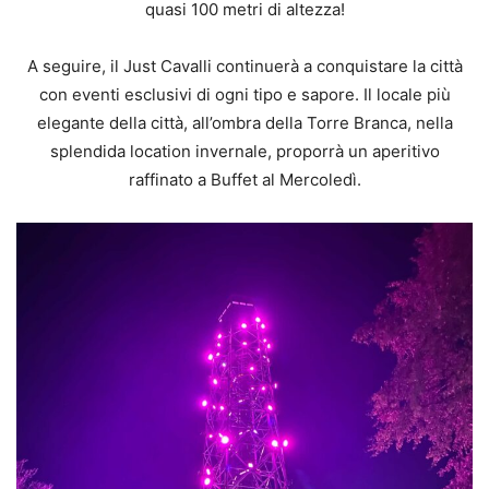
quasi 100 metri di altezza!
A seguire, il Just Cavalli continuerà a conquistare la città
con eventi esclusivi di ogni tipo e sapore. Il locale più
elegante della città, all’ombra della Torre Branca, nella
splendida location invernale, proporrà un aperitivo
raffinato a Buffet al Mercoledì.