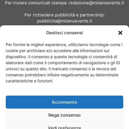
Per inviare comunicati stampa:
redazione@milanoevents.it
Per richiedere pubblicità e partnership:
pubblicita@milanoevents.it
Gestisci consensi
SEGUICI
Per fornire le migliori esperienze, utilizziamo tecnologie come i
cookie per archiviare e/o accedere alle informazioni sul
dispositivo. Il consenso a queste tecnologie ci consentirà di
elaborare dati come il comportamento di navigazione o gli ID
univoci su questo sito. Il mancato consenso o la revoca del
consenso potrebbero influire negativamente su determinate
Chi siamo
I Nostri Clienti
Contattaci
Collabora con noi
caratteristiche e funzioni.
Pubblicità
Privacy policy
Linee editoriali
Acconsento
© Copyright 2017 - MilanoEvents.it© managed by
Nega consenso
Vedi preferenze