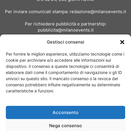
Per inviare comunicati stampa:
redazione@milanoevents.it
Per richiedere pubblicità e partnership:
pubblicita@milanoevents.it
Gestisci consensi
SEGUICI
Per fornire le migliori esperienze, utilizziamo tecnologie come i
cookie per archiviare e/o accedere alle informazioni sul
dispositivo. Il consenso a queste tecnologie ci consentirà di
elaborare dati come il comportamento di navigazione o gli ID
univoci su questo sito. Il mancato consenso o la revoca del
consenso potrebbero influire negativamente su determinate
Chi siamo
I Nostri Clienti
Contattaci
Collabora con noi
caratteristiche e funzioni.
Pubblicità
Privacy policy
Linee editoriali
Acconsento
© Copyright 2017 - MilanoEvents.it© managed by
Nega consenso