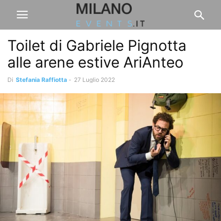
Toilet di Gabriele Pignotta
alle arene estive AriAnteo
Di
Stefania Raffiotta
-
27 Luglio 2022