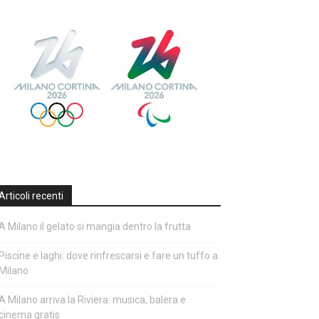
Articoli recenti
A Milano il gelato si mangia dentro la frutta
Piscine e laghi: dove rinfrescarsi e fare un tuffo a
Milano
A Milano arriva la Riviera: musica, balera e
cinema gratis