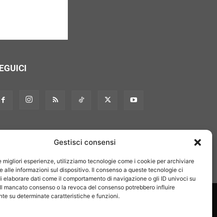
EGUICI
Gestisci consensi
le migliori esperienze, utilizziamo tecnologie come i cookie per archiviare
 alle informazioni sul dispositivo. Il consenso a queste tecnologie ci
i elaborare dati come il comportamento di navigazione o gli ID univoci su
 Il mancato consenso o la revoca del consenso potrebbero influire
on noi
Pubblicità
Privacy policy
Linee editoriali
e su determinate caratteristiche e funzioni.