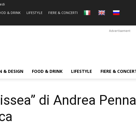
edi
OOD & DRINK
LIFESTYLE
FIERE & CONCERTI
Advertisement
N & DESIGN
FOOD & DRINK
LIFESTYLE
FIERE & CONCER
issea” di Andrea Penna
sca