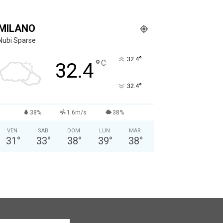
MILANO
Nubi Sparse
°
32.4
°
C
32.4
°
32.4
38%
1.6m/s
38%
VEN
SAB
DOM
LUN
MAR
31
°
33
°
38
°
39
°
38
°