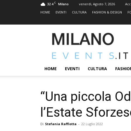
C
32.4
venerdì, Agosto 7, 2026
Acc
Milano
HOME
EVENTI
CULTURA
FASHION & DESIGN
F
MILANOEVENTS.IT
|
News
2.0
ed
Eventi
HOME
EVENTI
CULTURA
FASHIO
a
Milano
“Una piccola Od
l’Estate Sforze
Di
Stefania Raffiotta
-
22 Luglio 2022