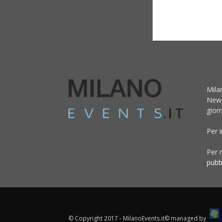
Mila
News
giorn
Per 
Per r
pubb
© Copyright 2017 - MilanoEvents.it© managed by