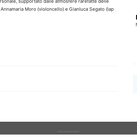
rsonale, supportato dalle atmosfere rarefatte delle
 Annamaria Moro (violoncello) e Gianluca Segato (lap
Advertisement