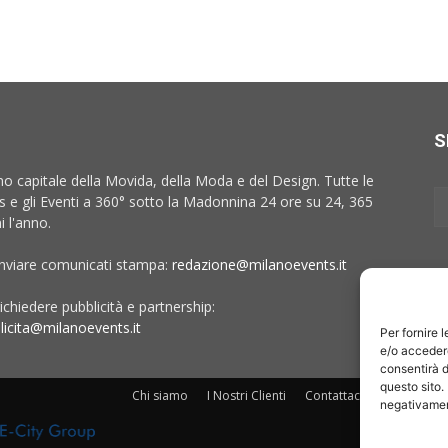
S
no capitale della Movida, della Moda e del Design. Tutte le
 e gli Eventi a 360° sotto la Madonnina 24 ore su 24, 365
i l'anno.
inviare comunicati stampa:
redazione@milanoevents.it
ichiedere pubblicità e partnership:
licita@milanoevents.it
Per fornire 
e/o accedere
consentirà d
questo sito.
Chi siamo
I Nostri Clienti
Contattaci
Collabora c
negativament