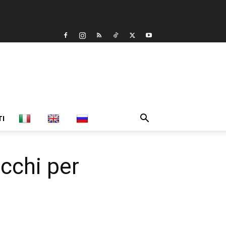
TI
cchi per