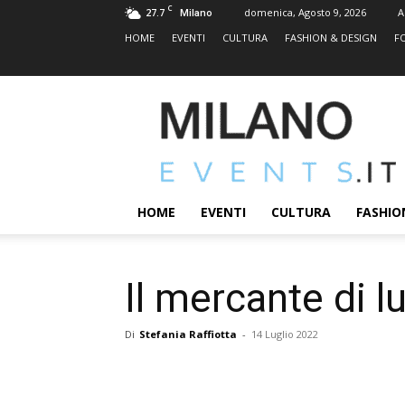
C
27.7
domenica, Agosto 9, 2026
A
Milano
HOME
EVENTI
CULTURA
FASHION & DESIGN
F
MILANOEVENTS.IT
|
News
2.0
ed
Eventi
HOME
EVENTI
CULTURA
FASHIO
a
Milano
Il mercante di l
Di
Stefania Raffiotta
-
14 Luglio 2022