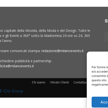
S
no capitale della Movida, della Moda e del Design. Tutte le
 e gli Eventi a 360° sotto la Madonnina 24 ore su 24, 365
i l'anno.
inviare comunicati stampa:
redazione@milanoevents.it
ichiedere pubblicità e partnership:
licita@milanoevents.it
Per fornire 
e/o accedere
consentirà d
questo sito.
Chi siamo
I Nostri Clienti
Contattaci
Collabora c
negativament
Acc