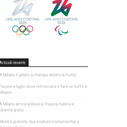
Articoli recenti
A Milano il gelato si mangia dentro la frutta
Piscine e laghi: dove rinfrescarsi e fare un tuffo a
Milano
A Milano arriva la Riviera: musica, balera e
cinema gratis
Mostra gratuita: due sculture monumentali a