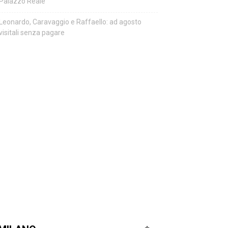
Palazzo Reale
Leonardo, Caravaggio e Raffaello: ad agosto
visitali senza pagare