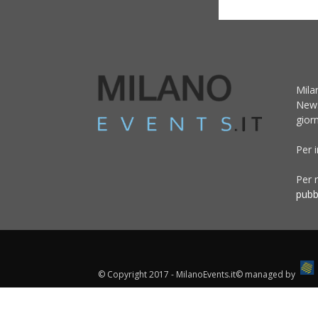
Mila
News
giorn
Per 
Per r
pubb
© Copyright 2017 - MilanoEvents.it© managed by