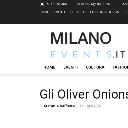
C
27.7
venerdì, Agosto 7, 2026
Acc
Milano
HOME
EVENTI
CULTURA
FASHION & DESIGN
F
MILANOEVENTS.IT
|
News
2.0
ed
Eventi
HOME
EVENTI
CULTURA
FASHIO
a
Milano
Gli Oliver Onion
Di
Stefania Raffiotta
-
3 Giugno 2022