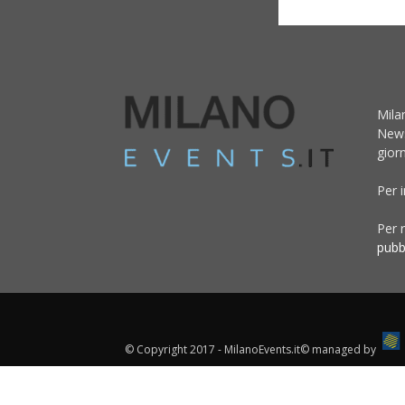
Mila
News
giorn
Per 
Per r
pubb
© Copyright 2017 - MilanoEvents.it© managed by