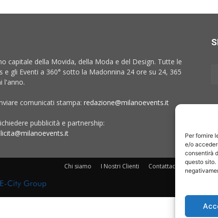
S
no capitale della Movida, della Moda e del Design. Tutte le
 e gli Eventi a 360° sotto la Madonnina 24 ore su 24, 365
i l'anno.
inviare comunicati stampa:
redazione@milanoevents.it
ichiedere pubblicità e partnership:
licita@milanoevents.it
Per fornire 
e/o accedere
consentirà d
questo sito.
Chi siamo
I Nostri Clienti
Contattaci
Collabora c
negativament
Acc