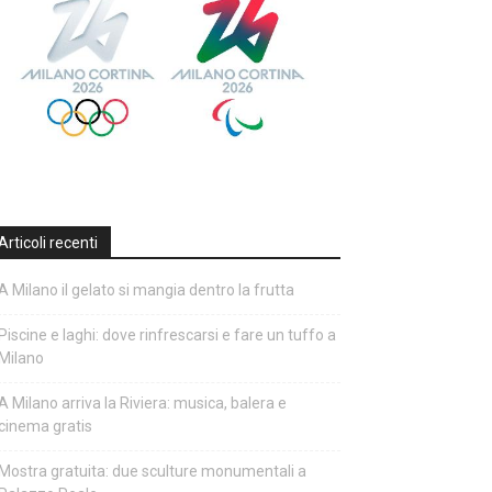
Articoli recenti
A Milano il gelato si mangia dentro la frutta
Piscine e laghi: dove rinfrescarsi e fare un tuffo a
Milano
A Milano arriva la Riviera: musica, balera e
cinema gratis
Mostra gratuita: due sculture monumentali a