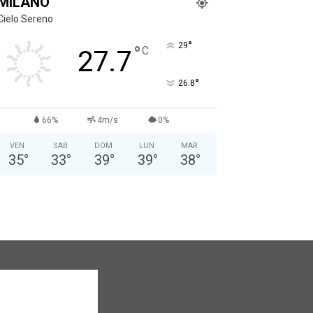
MILANO
Cielo Sereno
°
29
°
C
27.7
°
26.8
66%
4m/s
0%
VEN
SAB
DOM
LUN
MAR
35
°
33
°
39
°
39
°
38
°