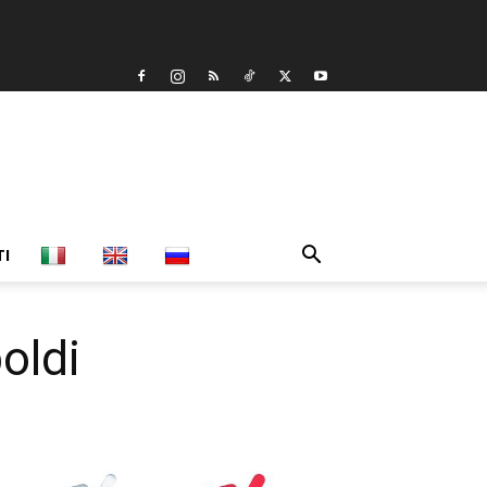
TI
oldi