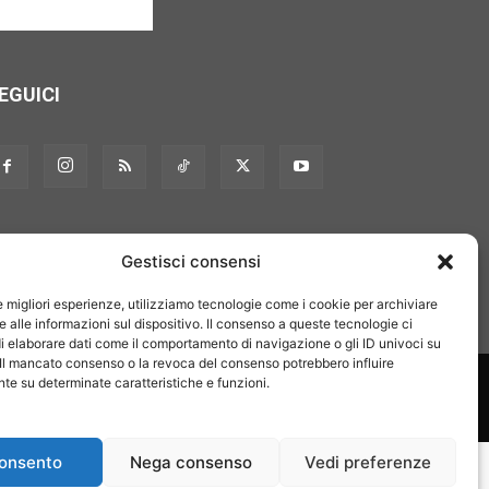
EGUICI
Gestisci consensi
le migliori esperienze, utilizziamo tecnologie come i cookie per archiviare
 alle informazioni sul dispositivo. Il consenso a queste tecnologie ci
i elaborare dati come il comportamento di navigazione o gli ID univoci su
 Il mancato consenso o la revoca del consenso potrebbero influire
on noi
Pubblicità
Privacy policy
Linee editoriali
e su determinate caratteristiche e funzioni.
onsento
Nega consenso
Vedi preferenze