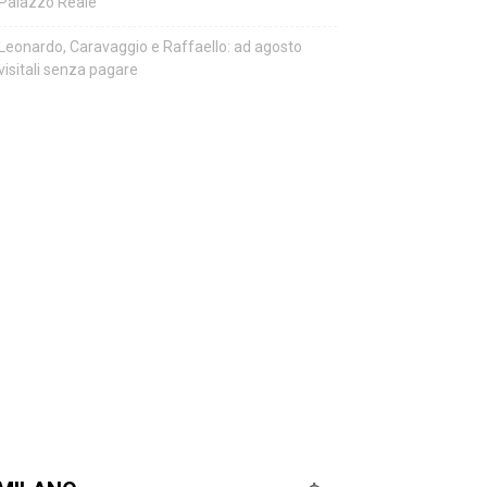
Palazzo Reale
Leonardo, Caravaggio e Raffaello: ad agosto
visitali senza pagare