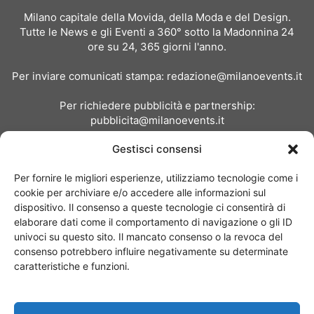
Milano capitale della Movida, della Moda e del Design.
Tutte le News e gli Eventi a 360° sotto la Madonnina 24
ore su 24, 365 giorni l'anno.
Per inviare comunicati stampa:
redazione@milanoevents.it
Per richiedere pubblicità e partnership:
pubblicita@milanoevents.it
Gestisci consensi
SEGUICI
Per fornire le migliori esperienze, utilizziamo tecnologie come i
cookie per archiviare e/o accedere alle informazioni sul
dispositivo. Il consenso a queste tecnologie ci consentirà di
elaborare dati come il comportamento di navigazione o gli ID
univoci su questo sito. Il mancato consenso o la revoca del
consenso potrebbero influire negativamente su determinate
Chi siamo
I Nostri Clienti
Contattaci
Collabora con noi
caratteristiche e funzioni.
Pubblicità
Privacy policy
Linee editoriali