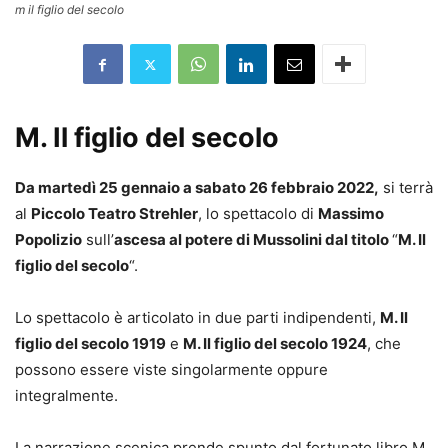
m il figlio del secolo
M. Il figlio del secolo
Da martedì 25 gennaio a sabato 26 febbraio 2022,
si terrà
al
Piccolo Teatro Strehler
, lo spettacolo di
Massimo
Popolizio
sull’
ascesa al potere di Mussolini dal titolo
“
M. Il
figlio del secolo
“.
Lo spettacolo è articolato in due parti indipendenti,
M. Il
figlio del secolo 1919
e
M. Il figlio del secolo 1924
, che
possono essere viste singolarmente oppure
integralmente.
La narrazione scenica prende spunto dal fortunato libro M.