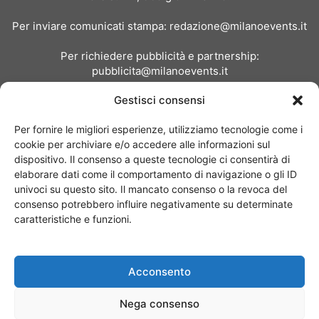
Per inviare comunicati stampa:
redazione@milanoevents.it
Per richiedere pubblicità e partnership:
pubblicita@milanoevents.it
Gestisci consensi
SEGUICI
Per fornire le migliori esperienze, utilizziamo tecnologie come i
cookie per archiviare e/o accedere alle informazioni sul
dispositivo. Il consenso a queste tecnologie ci consentirà di
elaborare dati come il comportamento di navigazione o gli ID
univoci su questo sito. Il mancato consenso o la revoca del
consenso potrebbero influire negativamente su determinate
Chi siamo
I Nostri Clienti
Contattaci
Collabora con noi
caratteristiche e funzioni.
Pubblicità
Privacy policy
Linee editoriali
Acconsento
© Copyright 2017 - MilanoEvents.it© managed by
Nega consenso