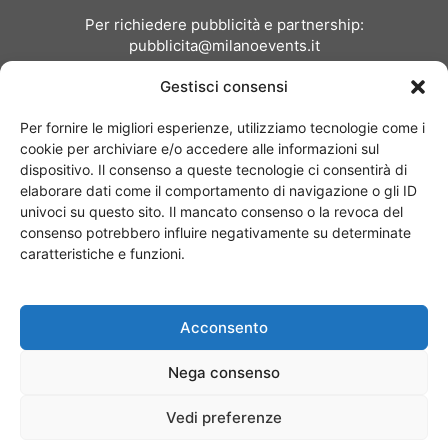
Per richiedere pubblicità e partnership:
pubblicita@milanoevents.it
Gestisci consensi
SEGUICI
Per fornire le migliori esperienze, utilizziamo tecnologie come i
cookie per archiviare e/o accedere alle informazioni sul
dispositivo. Il consenso a queste tecnologie ci consentirà di
elaborare dati come il comportamento di navigazione o gli ID
univoci su questo sito. Il mancato consenso o la revoca del
consenso potrebbero influire negativamente su determinate
Chi siamo
I Nostri Clienti
Contattaci
Collabora con noi
caratteristiche e funzioni.
Pubblicità
Privacy policy
Linee editoriali
Acconsento
© Copyright 2017 - MilanoEvents.it© managed by
Nega consenso
Vedi preferenze