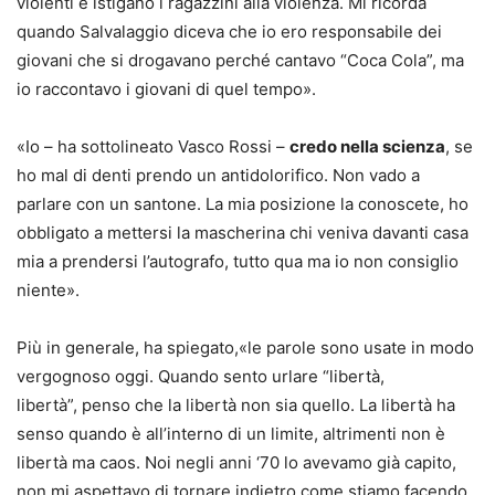
violenti e istigano i ragazzini alla violenza. Mi ricorda
quando Salvalaggio diceva che io ero responsabile dei
giovani che si drogavano perché cantavo “Coca Cola”, ma
io raccontavo i giovani di quel tempo».
«Io – ha sottolineato Vasco Rossi –
credo nella scienza
, se
ho mal di denti prendo un antidolorifico. Non vado a
parlare con un santone. La mia posizione la conoscete, ho
obbligato a mettersi la mascherina chi veniva davanti casa
mia a prendersi l’autografo, tutto qua ma io non consiglio
niente».
Più in generale, ha spiegato,«le parole sono usate in modo
vergognoso oggi. Quando sento urlare “libertà,
libertà”, penso che la libertà non sia quello. La libertà ha
senso quando è all’interno di un limite, altrimenti non è
libertà ma caos. Noi negli anni ‘70 lo avevamo già capito,
non mi aspettavo di tornare indietro come stiamo facendo