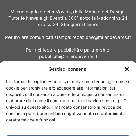
Milano capitale della Movida, della Moda e del Design.
Tutte le News e gli Eventi a 360° sotto la Madonnina 24
ore su 24, 365 giorni l'anno.
Per inviare comunicati stampa:
redazione@milanoevents.it
Per richiedere pubblicità e partnership:
pubblicita@milanoevents.it
Gestisci consensi
SEGUICI
Per fornire le migliori esperienze, utilizziamo tecnologie come i
cookie per archiviare e/o accedere alle informazioni sul
dispositivo. Il consenso a queste tecnologie ci consentirà di
elaborare dati come il comportamento di navigazione o gli ID
univoci su questo sito. Il mancato consenso o la revoca del
consenso potrebbero influire negativamente su determinate
Chi siamo
I Nostri Clienti
Contattaci
Collabora con noi
caratteristiche e funzioni.
Pubblicità
Privacy policy
Linee editoriali