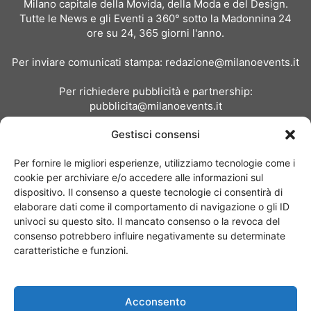
Milano capitale della Movida, della Moda e del Design.
Tutte le News e gli Eventi a 360° sotto la Madonnina 24
ore su 24, 365 giorni l'anno.
Per inviare comunicati stampa:
redazione@milanoevents.it
Per richiedere pubblicità e partnership:
pubblicita@milanoevents.it
Gestisci consensi
SEGUICI
Per fornire le migliori esperienze, utilizziamo tecnologie come i
cookie per archiviare e/o accedere alle informazioni sul
dispositivo. Il consenso a queste tecnologie ci consentirà di
elaborare dati come il comportamento di navigazione o gli ID
univoci su questo sito. Il mancato consenso o la revoca del
consenso potrebbero influire negativamente su determinate
Chi siamo
I Nostri Clienti
Contattaci
Collabora con noi
caratteristiche e funzioni.
Pubblicità
Privacy policy
Linee editoriali
Acconsento
© Copyright 2017 - MilanoEvents.it© managed by