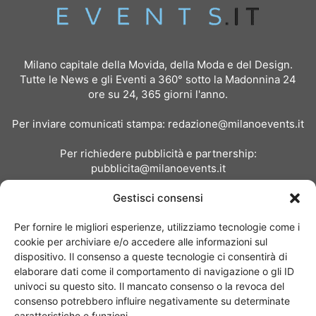
Milano capitale della Movida, della Moda e del Design.
Tutte le News e gli Eventi a 360° sotto la Madonnina 24
ore su 24, 365 giorni l'anno.
Per inviare comunicati stampa:
redazione@milanoevents.it
Per richiedere pubblicità e partnership:
pubblicita@milanoevents.it
Gestisci consensi
SEGUICI
Per fornire le migliori esperienze, utilizziamo tecnologie come i
cookie per archiviare e/o accedere alle informazioni sul
dispositivo. Il consenso a queste tecnologie ci consentirà di
elaborare dati come il comportamento di navigazione o gli ID
univoci su questo sito. Il mancato consenso o la revoca del
consenso potrebbero influire negativamente su determinate
Chi siamo
I Nostri Clienti
Contattaci
Collabora con noi
caratteristiche e funzioni.