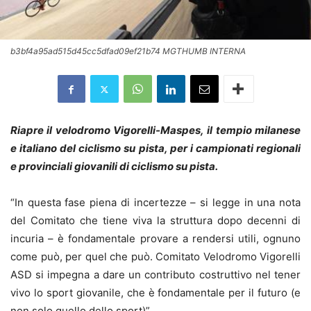
b3bf4a95ad515d45cc5dfad09ef21b74 MGTHUMB INTERNA
Riapre il velodromo Vigorelli-Maspes, il tempio milanese
e italiano del ciclismo su pista, per i campionati regionali
e provinciali giovanili di ciclismo su pista.
“In questa fase piena di incertezze – si legge in una nota
del Comitato che tiene viva la struttura dopo decenni di
incuria – è fondamentale provare a rendersi utili, ognuno
come può, per quel che può. Comitato Velodromo Vigorelli
ASD si impegna a dare un contributo costruttivo nel tener
vivo lo sport giovanile, che è fondamentale per il futuro (e
non solo quello dello sport)”.