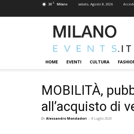
C
30
sabato, Agosto 8, 2026
Accedi
Milano
MILANOEVENTS.IT
|
News
2.0
ed
Eventi
HOME
EVENTI
CULTURA
FASHIO
a
Milano
MOBILITÀ, pubbl
all’acquisto di v
Di
Alessandro Mondadori
-
8 Luglio 2020