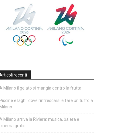
Articoli recenti
A Milano il gelato si mangia dentro la frutta
Piscine e laghi: dove rinfrescarsi e fare un tuffo a
Milano
A Milano arriva la Riviera: musica, balera e
cinema gratis