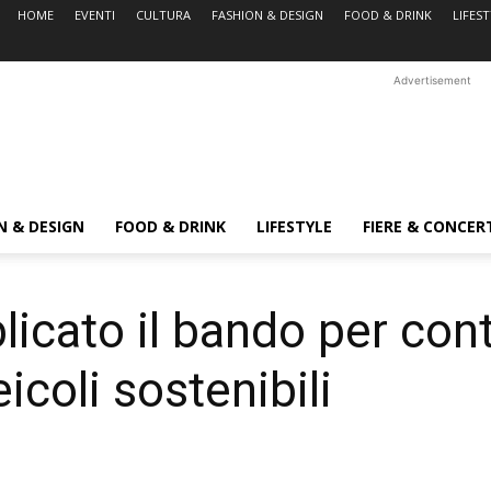
HOME
EVENTI
CULTURA
FASHION & DESIGN
FOOD & DRINK
LIFES
Advertisement
N & DESIGN
FOOD & DRINK
LIFESTYLE
FIERE & CONCER
icato il bando per cont
eicoli sostenibili