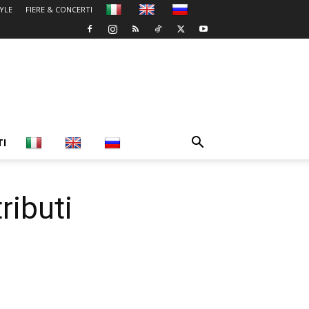
TYLE
FIERE & CONCERTI
TI
ributi