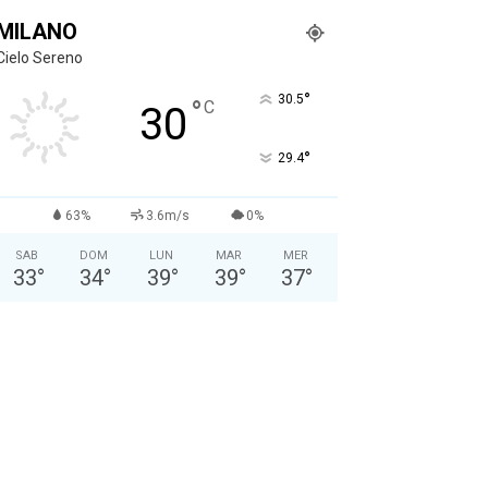
MILANO
Cielo Sereno
°
30.5
°
C
30
°
29.4
63%
3.6m/s
0%
SAB
DOM
LUN
MAR
MER
33
°
34
°
39
°
39
°
37
°