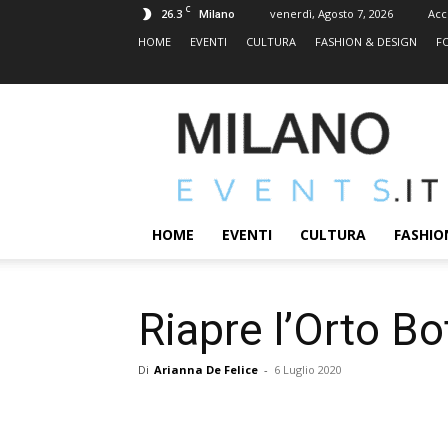
C
26.3
venerdì, Agosto 7, 2026
Acc
Milano
HOME
EVENTI
CULTURA
FASHION & DESIGN
F
MILANOEVENTS.IT
|
News
2.0
ed
Eventi
HOME
EVENTI
CULTURA
FASHIO
a
Milano
Riapre l’Orto Bo
Di
Arianna De Felice
-
6 Luglio 2020