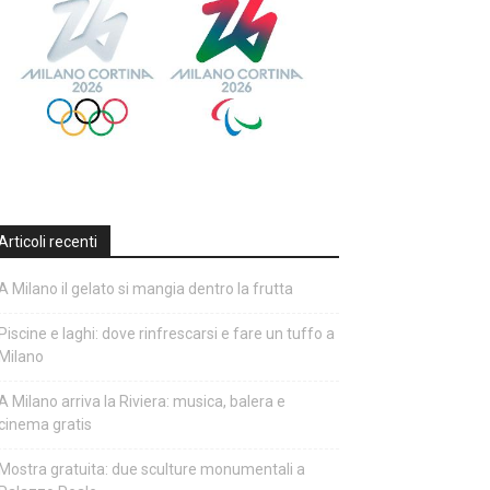
Articoli recenti
A Milano il gelato si mangia dentro la frutta
Piscine e laghi: dove rinfrescarsi e fare un tuffo a
Milano
A Milano arriva la Riviera: musica, balera e
cinema gratis
Mostra gratuita: due sculture monumentali a