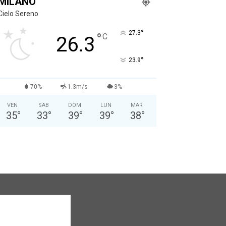
MILANO
Cielo Sereno
°
27.3
°
C
26.3
°
23.9
70%
1.3m/s
3%
VEN
SAB
DOM
LUN
MAR
35
°
33
°
39
°
39
°
38
°