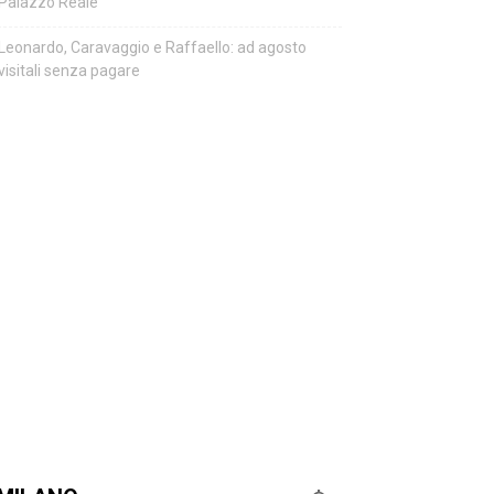
Palazzo Reale
Leonardo, Caravaggio e Raffaello: ad agosto
visitali senza pagare