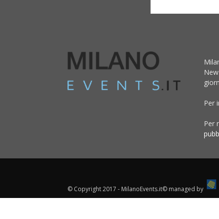
Mila
News
giorn
Per 
Per r
pubb
© Copyright 2017 - MilanoEvents.it© managed by