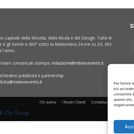
S
no capitale della Movida, della Moda e del Design. Tutte le
 e gli Eventi a 360° sotto la Madonnina 24 ore su 24, 365
i l'anno.
inviare comunicati stampa:
redazione@milanoevents.it
ichiedere pubblicità e partnership:
licita@milanoevents.it
Per fornire 
e/o accedere
consentirà d
questo sito.
Chi siamo
I Nostri Clienti
Contattaci
Collabora c
negativament
Acc