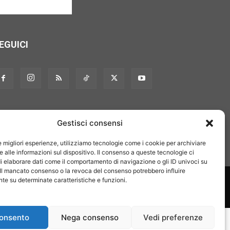
EGUICI
Gestisci consensi
le migliori esperienze, utilizziamo tecnologie come i cookie per archiviare
 alle informazioni sul dispositivo. Il consenso a queste tecnologie ci
i elaborare dati come il comportamento di navigazione o gli ID univoci su
 Il mancato consenso o la revoca del consenso potrebbero influire
on noi
Pubblicità
Privacy policy
Linee editoriali
e su determinate caratteristiche e funzioni.
onsento
Nega consenso
Vedi preferenze