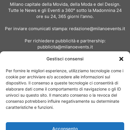
Milano capitale della Movida, della Moda e del Design.
Tutte le News e gli Eventi a 360° sotto la Madonnina 24
ore su 24, 365 giorni l'anno.
Per inviare comunicati stampa:
redazione@milanoevents.it
Per richiedere pubblicità e partnership:
pubblicita@milanoevents.it
Gestisci consensi
SEGUICI
Per fornire le migliori esperienze, utilizziamo tecnologie come i
cookie per archiviare e/o accedere alle informazioni sul
dispositivo. Il consenso a queste tecnologie ci consentirà di
elaborare dati come il comportamento di navigazione o gli ID
univoci su questo sito. Il mancato consenso o la revoca del
consenso potrebbero influire negativamente su determinate
Chi siamo
I Nostri Clienti
Contattaci
Collabora con noi
caratteristiche e funzioni.
Pubblicità
Privacy policy
Linee editoriali
Acconsento