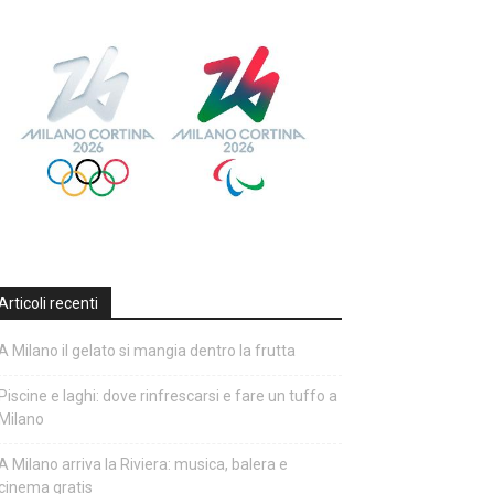
Articoli recenti
A Milano il gelato si mangia dentro la frutta
Piscine e laghi: dove rinfrescarsi e fare un tuffo a
Milano
A Milano arriva la Riviera: musica, balera e
cinema gratis