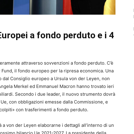
 Europei a fondo perduto e i 4
nteramente attraverso sovvenzioni a fondo perduto. C’è
Fund, il fondo europeo per la ripresa economica. Una
o dal Consiglio europeo a Ursula von der Leyen, non
. Angela Merkel ed Emmanuel Macron hanno trovato ieri
iliardi. Secondo i due leader, il nuovo strumento dovrà
 Ue, con obbligazioni emesse dalla Commissione, e
ù colpiti» con trasferimenti a fondo perduto.
à a von der Leyen elaborarne i dettagli all’interno di un
rossimo bilancio Ue 2021-2027. La presidente della