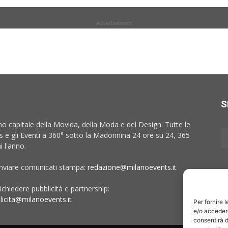
Advertisement
S
no capitale della Movida, della Moda e del Design. Tutte le
 e gli Eventi a 360° sotto la Madonnina 24 ore su 24, 365
i l'anno.
inviare comunicati stampa:
redazione@milanoevents.it
ichiedere pubblicità e partnership:
licita@milanoevents.it
Per fornire 
e/o accedere
consentirà d