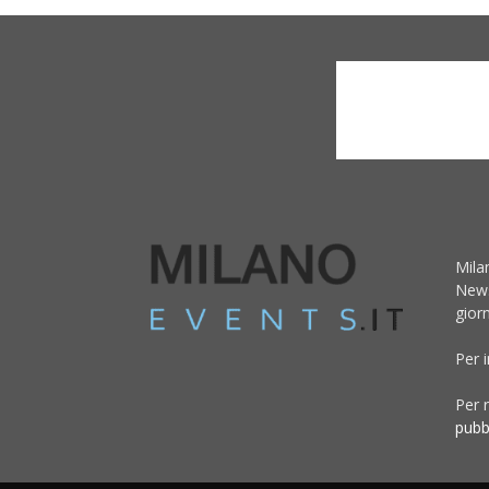
Mila
News
giorn
Per 
Per r
pubb