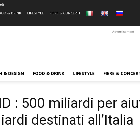
edi
OOD & DRINK
LIFESTYLE
FIERE & CONCERTI
Advertisement
N & DESIGN
FOOD & DRINK
LIFESTYLE
FIERE & CONCER
 500 miliardi per aiut
ardi destinati all’Italia