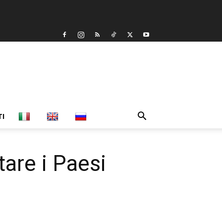
TI
are i Paesi