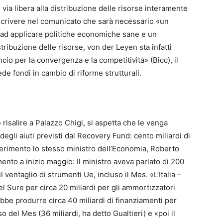
 via libera alla distribuzione delle risorse interamente
o scrivere nel comunicato che sarà necessario «un
 ad applicare politiche economiche sane e un
ribuzione delle risorse, von der Leyen sta infatti
cio per la convergenza e la competitività» (Bicc), il
de fondi in cambio di riforme strutturali.
te risalire a Palazzo Chigi, si aspetta che le venga
egli aiuti previsti dal Recovery Fund: cento miliardi di
riferimento lo stesso ministro dell’Economia, Roberto
mento a inizio maggio: Il ministro aveva parlato di 200
il ventaglio di strumenti Ue, incluso il Mes. «L’Italia –
el Sure per circa 20 miliardi per gli ammortizzatori
rebbe produrre circa 40 miliardi di finanziamenti per
uso del Mes (36 miliardi, ha detto Gualtieri) e «poi il