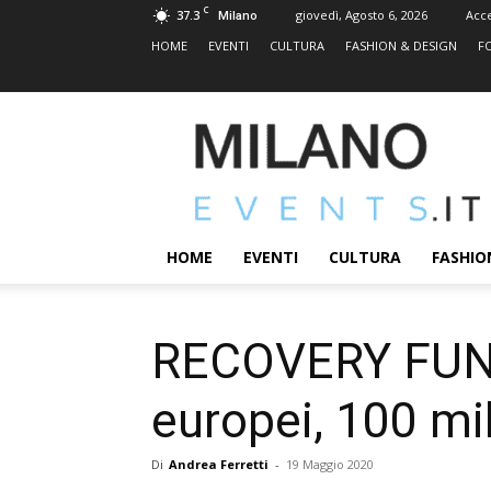
C
37.3
giovedì, Agosto 6, 2026
Acc
Milano
HOME
EVENTI
CULTURA
FASHION & DESIGN
F
MILANOEVENTS.IT
|
News
2.0
ed
Eventi
HOME
EVENTI
CULTURA
FASHIO
a
Milano
RECOVERY FUND :
europei, 100 mili
Di
Andrea Ferretti
-
19 Maggio 2020