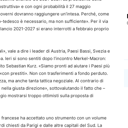
truttiva» e con ogni probabilità il 27 maggio
 governi dovranno raggiungere un’intesa. Perché, come
-tedesco è necessario, ma non sufficiente». Per il via
bilancio 2021-2027 si erano interrotti a febbraio proprio
li», vale a dire i leader di Austria, Paesi Bassi, Svezia e
. Ieri si sono sentiti dopo l’incontro Merkel-Macron:
to Sebastian Kurz. «Siamo pronti ad aiutare i Paesi più
a «con prestiti». Non con trasferimenti a fondo perduto.
zza, ma anche tanta tattica negoziale. Al contrario di
ella giusta direzione», sottovalutando il fatto che –
aggio mostrarsi troppo ottimisti sulla proposta di
e francese ha accettato uno strumento con un volume
di chiesti da Parigi e dalle altre capitali del Sud. La