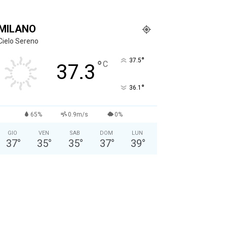
MILANO
Cielo Sereno
°
37.5
°
C
37.3
°
36.1
65%
0.9m/s
0%
GIO
VEN
SAB
DOM
LUN
37
°
35
°
35
°
37
°
39
°