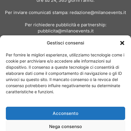
ore su 24, 365 giorni l'anno.
Per inviare comunicati stampa:
redazione@milanoevents.it
Per richiedere pubblicità e partnership:
pubblicita@milanoevents.it
Gestisci consensi
SEGUICI
Per fornire le migliori esperienze, utilizziamo tecnologie come i
cookie per archiviare e/o accedere alle informazioni sul
dispositivo. Il consenso a queste tecnologie ci consentirà di
elaborare dati come il comportamento di navigazione o gli ID
univoci su questo sito. Il mancato consenso o la revoca del
consenso potrebbero influire negativamente su determinate
Chi siamo
I Nostri Clienti
Contattaci
Collabora con noi
caratteristiche e funzioni.
Pubblicità
Privacy policy
Linee editoriali
Acconsento
© Copyright 2017 - MilanoEvents.it© managed by
Nega consenso