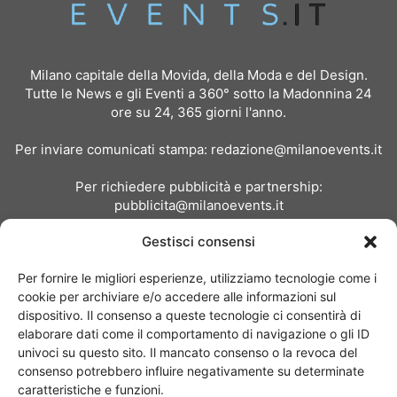
Milano capitale della Movida, della Moda e del Design.
Tutte le News e gli Eventi a 360° sotto la Madonnina 24
ore su 24, 365 giorni l'anno.
Per inviare comunicati stampa:
redazione@milanoevents.it
Per richiedere pubblicità e partnership:
pubblicita@milanoevents.it
Gestisci consensi
SEGUICI
Per fornire le migliori esperienze, utilizziamo tecnologie come i
cookie per archiviare e/o accedere alle informazioni sul
dispositivo. Il consenso a queste tecnologie ci consentirà di
elaborare dati come il comportamento di navigazione o gli ID
univoci su questo sito. Il mancato consenso o la revoca del
consenso potrebbero influire negativamente su determinate
Chi siamo
I Nostri Clienti
Contattaci
Collabora con noi
caratteristiche e funzioni.