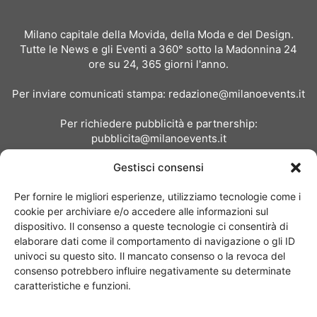
Milano capitale della Movida, della Moda e del Design.
Tutte le News e gli Eventi a 360° sotto la Madonnina 24
ore su 24, 365 giorni l'anno.
Per inviare comunicati stampa:
redazione@milanoevents.it
Per richiedere pubblicità e partnership:
pubblicita@milanoevents.it
Gestisci consensi
SEGUICI
Per fornire le migliori esperienze, utilizziamo tecnologie come i
cookie per archiviare e/o accedere alle informazioni sul
dispositivo. Il consenso a queste tecnologie ci consentirà di
elaborare dati come il comportamento di navigazione o gli ID
univoci su questo sito. Il mancato consenso o la revoca del
consenso potrebbero influire negativamente su determinate
Chi siamo
I Nostri Clienti
Contattaci
Collabora con noi
caratteristiche e funzioni.
Pubblicità
Privacy policy
Linee editoriali