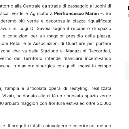
ttorno alla Centrale da strade di passaggio a luoghi di
istica, Verde e Agricoltura
Pierfrancesco Maran
–. Se
nderemo più verde e decorosa la piazza riqualificata
 lavori in Luigi Di Savoia segna il recupero di spazio
a le condizioni per un maggior presidio della piazza.
oni Retail e le Associazioni di Quartiere per portare
a zona che va dalla Stazione ai Magazzini Raccordati,
rno del Territorio intende rilanciare incentivando
iscano in maniera sinergica con quelli messi in campo
 l’ampia e articolata opera di restyling, realizzata
 Vivai), ha donato alla città un rinnovato spazio verde
 30 arbusti maggiori con fioritura estiva ed oltre 20.000
e. Il progetto infatti coinvolgerà e inserirà nel mondo