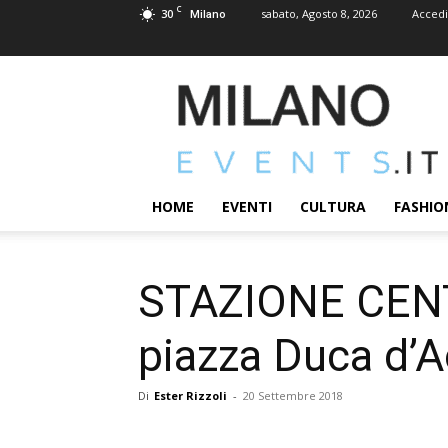
C
30
sabato, Agosto 8, 2026
Accedi
Milano
MILANOEVENTS.IT
|
News
2.0
ed
Eventi
HOME
EVENTI
CULTURA
FASHIO
a
Milano
STAZIONE CENTR
piazza Duca d’Aos
Di
Ester Rizzoli
-
20 Settembre 2018