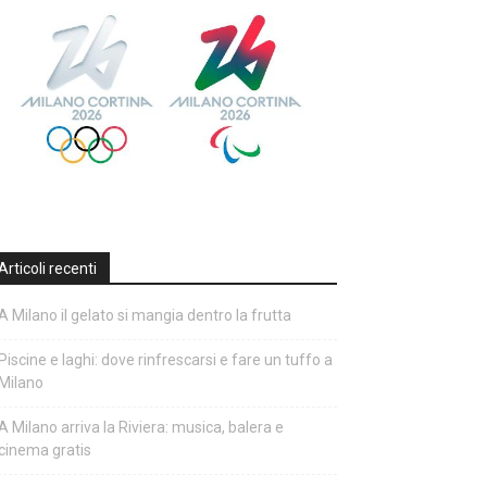
Articoli recenti
A Milano il gelato si mangia dentro la frutta
Piscine e laghi: dove rinfrescarsi e fare un tuffo a
Milano
A Milano arriva la Riviera: musica, balera e
cinema gratis