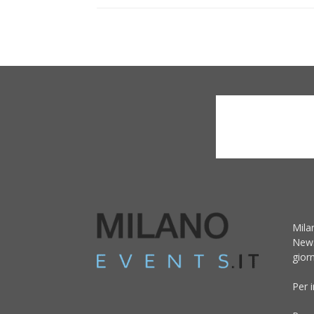
Mila
News
giorn
Per 