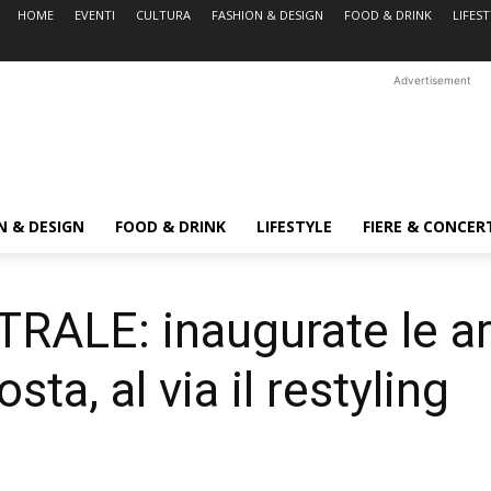
HOME
EVENTI
CULTURA
FASHION & DESIGN
FOOD & DRINK
LIFES
Advertisement
N & DESIGN
FOOD & DRINK
LIFESTYLE
FIERE & CONCER
ALE: inaugurate le are
ta, al via il restyling