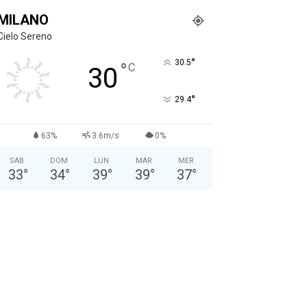
MILANO
Cielo Sereno
°
30.5
°
C
30
°
29.4
63%
3.6m/s
0%
SAB
DOM
LUN
MAR
MER
33
°
34
°
39
°
39
°
37
°