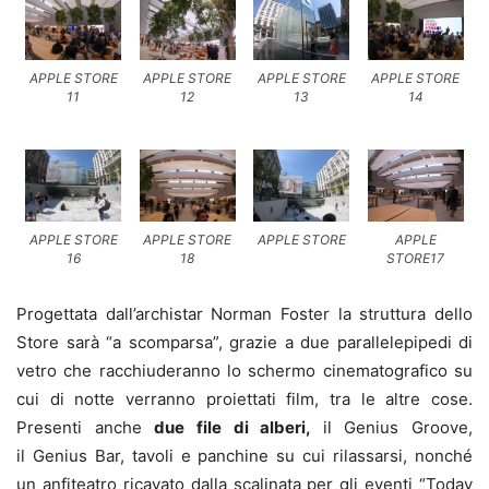
APPLE STORE
APPLE STORE
APPLE STORE
APPLE STORE
11
12
13
14
APPLE STORE
APPLE STORE
APPLE STORE
APPLE
16
18
STORE17
Progettata dall’archistar Norman Foster la struttura dello
Store sarà “a scomparsa”, grazie a due parallelepipedi di
vetro che racchiuderanno lo schermo cinematografico su
cui di notte verranno proiettati film, tra le altre cose.
Presenti anche
due file di alberi,
il Genius Groove,
il Genius Bar, tavoli e panchine su cui rilassarsi, nonché
un anfiteatro ricavato dalla scalinata per gli eventi “Today