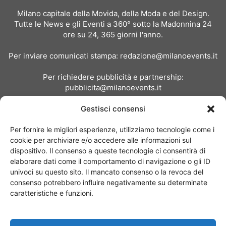
Milano capitale della Movida, della Moda e del Design.
Tutte le News e gli Eventi a 360° sotto la Madonnina 24
ore su 24, 365 giorni l'anno.
Per inviare comunicati stampa:
redazione@milanoevents.it
Per richiedere pubblicità e partnership:
pubblicita@milanoevents.it
Gestisci consensi
SEGUICI
Per fornire le migliori esperienze, utilizziamo tecnologie come i
cookie per archiviare e/o accedere alle informazioni sul
dispositivo. Il consenso a queste tecnologie ci consentirà di
elaborare dati come il comportamento di navigazione o gli ID
univoci su questo sito. Il mancato consenso o la revoca del
consenso potrebbero influire negativamente su determinate
Chi siamo
I Nostri Clienti
Contattaci
Collabora con noi
caratteristiche e funzioni.
Pubblicità
Privacy policy
Linee editoriali