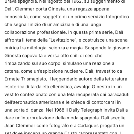
Brava spagnola. Nell’agosto del 1962, su suggerimento di
Dalí, Clemmer porta Ginesta, una ragazza appena
conosciuta, come soggetto di un primo servizio fotografico
che segna l’inizio di un’amicizia e di una lunga
collaborazione professionale. In questa prima serie, Dalí
affronta il tema della “Levitazione”, e costruisce una scena
onirica tra mitologia, scienza e magia. Sospende la giovane
Ginesta capovolta e versa otto chili di ceci che
rimbalzando sul suo corpo, simulano una reazione a
catena, come un’esplosione nucleare. Dalí, travestito da
Ermete Trismegisto, il leggendario autore della letteratura
esoterica di tarda età ellenistica, avvolge Ginestra in un
vestito confezionato con una tela recuperata dai paracaduti
dell’aeronautica americana e le chiede di contorcersi in
una sorta di danza. Nel 1968 il Daily Telegraph invita Dalì a
dare un’interpretazione della moda spagnola. Dalí sceglie
Jean Clemmer come fotografo e a Cadaques progetta un
set dove inscena un grande Cristo rappresentato con il