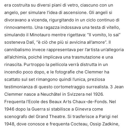
era costruita su diversi piani di vetro, ciascuno con un
angelo, per simulare l’idea di ascensione. Gli angeli si
divoravano a vicenda, rigurgitando in un ciclo continuo di
rinnovamento. Una ragazza indossava una testa di vitello,
simulando il Minotauro mentre rigettava: “Il vomito, lo sai”
sosteneva Dalí, “è ciò che più si avvicina all’amore”. Il
cannibalismo invece rappresentava per l’artista un’allegoria
all’alchimia, poiché implicava una trasmutazione e una
rinascita. Purtroppo la pellicola verrà distrutta in un
incendio poco dopo, e le fotografie che Clemmer ha
scattato sul set rimangono quindi l’unica, preziosa
testimonianza di questo cortometraggio surrealista. 3 Jean
Clemmer nasce a Neuchâtel in Svizzera nel 1926.
Frequenta l’Ecole des Beaux Arts Chaux-de-Fonds. Nel
1946 dopo la Guerra si stabilisce a Ginevra come
scenografo del Grand Theatre. Si trasferisce a Parigi nel
1948, dove conosce e frequenta Cocteau, Ossip Zadkine,