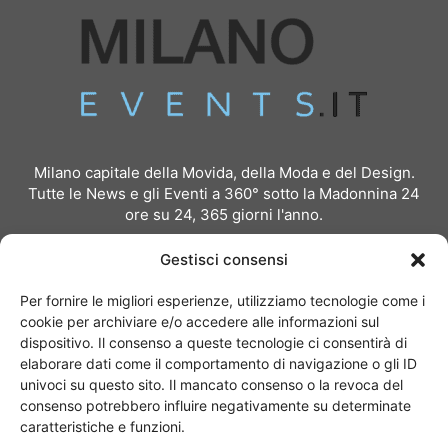
Milano capitale della Movida, della Moda e del Design.
Tutte le News e gli Eventi a 360° sotto la Madonnina 24
ore su 24, 365 giorni l'anno.
Per inviare comunicati stampa:
redazione@milanoevents.it
Gestisci consensi
Per richiedere pubblicità e partnership:
Per fornire le migliori esperienze, utilizziamo tecnologie come i
pubblicita@milanoevents.it
cookie per archiviare e/o accedere alle informazioni sul
dispositivo. Il consenso a queste tecnologie ci consentirà di
elaborare dati come il comportamento di navigazione o gli ID
SEGUICI
univoci su questo sito. Il mancato consenso o la revoca del
consenso potrebbero influire negativamente su determinate
caratteristiche e funzioni.