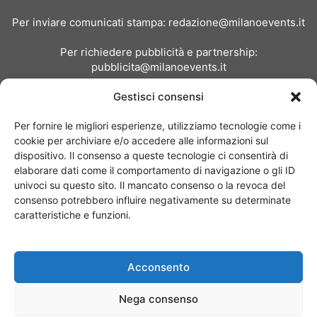
Per inviare comunicati stampa:
redazione@milanoevents.it
Per richiedere pubblicità e partnership:
pubblicita@milanoevents.it
Gestisci consensi
SEGUICI
Per fornire le migliori esperienze, utilizziamo tecnologie come i
cookie per archiviare e/o accedere alle informazioni sul
dispositivo. Il consenso a queste tecnologie ci consentirà di
elaborare dati come il comportamento di navigazione o gli ID
univoci su questo sito. Il mancato consenso o la revoca del
consenso potrebbero influire negativamente su determinate
Chi siamo
I Nostri Clienti
Contattaci
Collabora con noi
caratteristiche e funzioni.
Pubblicità
Privacy policy
Linee editoriali
Acconsento
© Copyright 2017 - MilanoEvents.it© managed by
Nega consenso