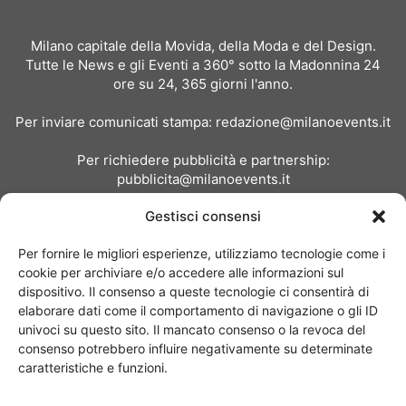
Milano capitale della Movida, della Moda e del Design.
Tutte le News e gli Eventi a 360° sotto la Madonnina 24
ore su 24, 365 giorni l'anno.
Per inviare comunicati stampa:
redazione@milanoevents.it
Per richiedere pubblicità e partnership:
pubblicita@milanoevents.it
Gestisci consensi
SEGUICI
Per fornire le migliori esperienze, utilizziamo tecnologie come i
cookie per archiviare e/o accedere alle informazioni sul
dispositivo. Il consenso a queste tecnologie ci consentirà di
elaborare dati come il comportamento di navigazione o gli ID
univoci su questo sito. Il mancato consenso o la revoca del
consenso potrebbero influire negativamente su determinate
Chi siamo
I Nostri Clienti
Contattaci
Collabora con noi
caratteristiche e funzioni.
Pubblicità
Privacy policy
Linee editoriali