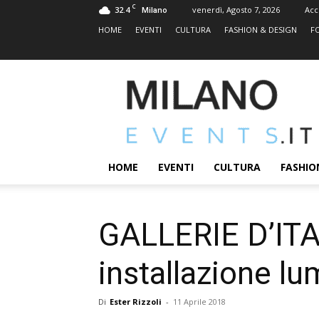
C
32.4
venerdì, Agosto 7, 2026
Acc
Milano
HOME
EVENTI
CULTURA
FASHION & DESIGN
F
MILANOEVENTS.IT
|
News
2.0
ed
Eventi
HOME
EVENTI
CULTURA
FASHIO
a
Milano
GALLERIE D’ITAL
installazione lu
Di
Ester Rizzoli
-
11 Aprile 2018