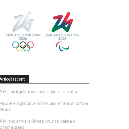
Articoli recenti
A Milano il gelato si mangia dentro la frutta
Piscine e laghi: dove rinfrescarsi e fare un tuffo a
Milano
A Milano arriva la Riviera: musica, balera e
cinema gratis