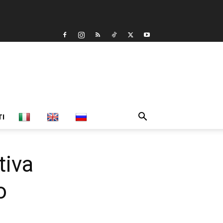
TI
tiva
o