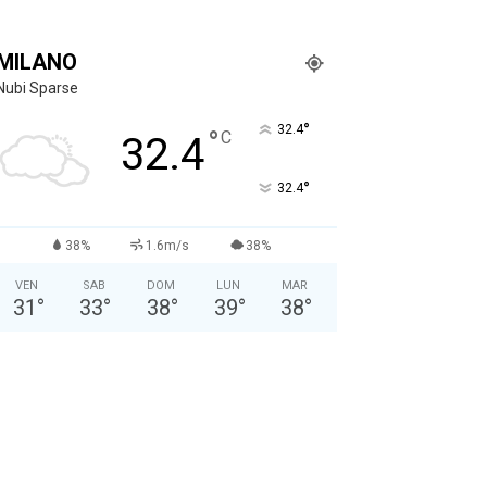
MILANO
Nubi Sparse
°
32.4
°
C
32.4
°
32.4
38%
1.6m/s
38%
VEN
SAB
DOM
LUN
MAR
31
°
33
°
38
°
39
°
38
°