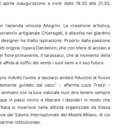
aprile inaugurazione a inviti dalle 19.30 alle 21.30,
 l’azienda vinicola Allegrini. La creazione artistica,
oratorio artigianale Chieregati, è allestita nel giardino
designer ha tratto ispirazione. Proprio dalla passione
fatti origine l’opera Dandelion, che con sfere di acciaio e
el fiore primaverile, il tarassaco, che al momento della
 affida al soffio del vento i suoi semi e il suo futuro.
pre indotto l’uomo a lasciarsi andare fiduciosi al flusso
entemente guidato dal caso.” – afferma Luca Trazzi –
 si animano con la luce naturale vuol dire tenere sempre
nque vi passi vicino a liberare i desideri in modo che
’Italia si inserisce nelle attività organizzate da Intesa
ne del Salone Internazionale del Mobile.Milano, di cui
partner istituzionale.