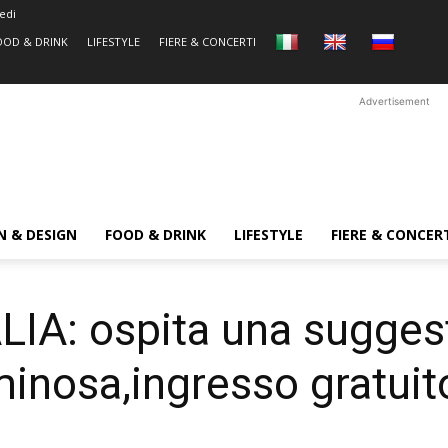
edi
OOD & DRINK
LIFESTYLE
FIERE & CONCERTI
Advertisement
N & DESIGN
FOOD & DRINK
LIFESTYLE
FIERE & CONCER
IA: ospita una sugges
minosa,ingresso gratuit