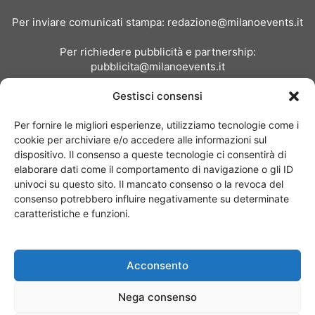
Per inviare comunicati stampa:
redazione@milanoevents.it
Per richiedere pubblicità e partnership:
pubblicita@milanoevents.it
Gestisci consensi
SEGUICI
Per fornire le migliori esperienze, utilizziamo tecnologie come i
cookie per archiviare e/o accedere alle informazioni sul
dispositivo. Il consenso a queste tecnologie ci consentirà di
elaborare dati come il comportamento di navigazione o gli ID
univoci su questo sito. Il mancato consenso o la revoca del
consenso potrebbero influire negativamente su determinate
Chi siamo
I Nostri Clienti
Contattaci
Collabora con noi
caratteristiche e funzioni.
Pubblicità
Privacy policy
Linee editoriali
Acconsento
© Copyright 2017 - MilanoEvents.it© managed by
Nega consenso