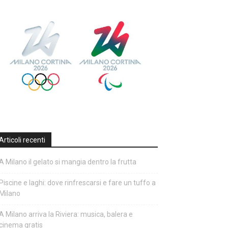
Articoli recenti
A Milano il gelato si mangia dentro la frutta
Piscine e laghi: dove rinfrescarsi e fare un tuffo a
Milano
A Milano arriva la Riviera: musica, balera e
cinema gratis