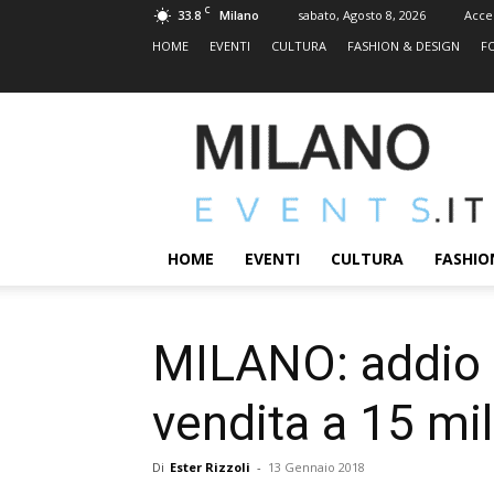
C
33.8
sabato, Agosto 8, 2026
Acce
Milano
HOME
EVENTI
CULTURA
FASHION & DESIGN
F
MILANOEVENTS.IT
|
News
2.0
ed
Eventi
HOME
EVENTI
CULTURA
FASHIO
a
Milano
MILANO: addio al
vendita a 15 mi
Di
Ester Rizzoli
-
13 Gennaio 2018