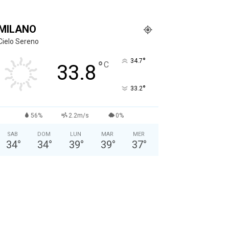
MILANO
Cielo Sereno
°
34.7
°
C
33.8
°
33.2
56%
2.2m/s
0%
SAB
DOM
LUN
MAR
MER
34
°
34
°
39
°
39
°
37
°