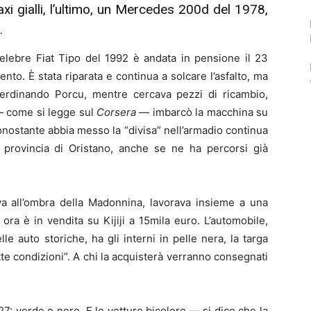
axi gialli, l’ultimo, un Mercedes 200d del 1978,
.
 celebre Fiat Tipo del 1992 è andata in pensione il 23
. È stata riparata e continua a solcare l’asfalto, ma
 Ferdinando Porcu, mentre cercava pezzi di ricambio,
— come si legge sul
Corsera
— imbarcò la macchina su
nostante abbia messo la “divisa” nell’armadio continua
a provincia di Oristano, anche se ne ha percorsi già
ava all’ombra della Madonnina, lavorava insieme a una
ra è in vendita su Kijiji a 15mila euro. L’automobile,
elle auto storiche, ha gli interni in pelle nera, la targa
tte condizioni”. A chi la acquisterà verranno consegnati
1927: verde e nero. E le vetture bicolore — si dice che la