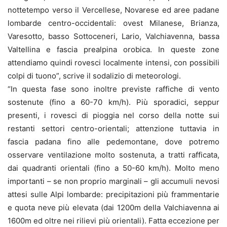
nottetempo verso il Vercellese, Novarese ed aree padane
lombarde centro-occidentali: ovest Milanese, Brianza,
Varesotto, basso Sottoceneri, Lario, Valchiavenna, bassa
Valtellina e fascia prealpina orobica. In queste zone
attendiamo quindi rovesci localmente intensi, con possibili
colpi di tuono”, scrive il sodalizio di meteorologi.
“In questa fase sono inoltre previste raffiche di vento
sostenute (fino a 60-70 km/h). Più sporadici, seppur
presenti, i rovesci di pioggia nel corso della notte sui
restanti settori centro-orientali; attenzione tuttavia in
fascia padana fino alle pedemontane, dove potremo
osservare ventilazione molto sostenuta, a tratti rafficata,
dai quadranti orientali (fino a 50-60 km/h). Molto meno
importanti – se non proprio marginali – gli accumuli nevosi
attesi sulle Alpi lombarde: precipitazioni più frammentarie
e quota neve più elevata (dai 1200m della Valchiavenna ai
1600m ed oltre nei rilievi più orientali). Fatta eccezione per