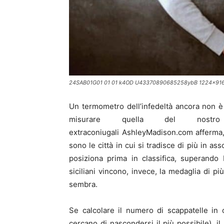
24SAB01G01 01 01 k4OD U43370890685258ybB 1224x916@
Un termometro dell’infedeltà ancora non è
misurare quella del nostr
extraconiugali AshleyMadison.com afferma, 
sono le città in cui si tradisce di più in as
posiziona prima in classifica, superando
siciliani vincono, invece, la medaglia di p
sembra.
Se calcolare il numero di scappatelle in 
cercano di nascondersi il più possibile), 