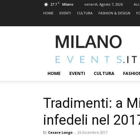
C
27.7
venerdì, Agosto 7, 2026
Acc
Milano
HOME
EVENTI
CULTURA
FASHION & DESIGN
F
MILANOEVENTS.IT
|
News
2.0
ed
Eventi
HOME
EVENTI
CULTURA
FASHIO
a
Milano
Tradimenti: a M
infedeli nel 201
Di
Cesare Longo
-
26 Dicembre 2017