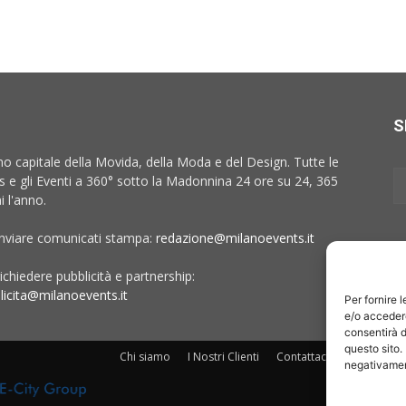
S
no capitale della Movida, della Moda e del Design. Tutte le
 e gli Eventi a 360° sotto la Madonnina 24 ore su 24, 365
i l'anno.
inviare comunicati stampa:
redazione@milanoevents.it
ichiedere pubblicità e partnership:
licita@milanoevents.it
Per fornire 
e/o accedere
consentirà d
questo sito.
Chi siamo
I Nostri Clienti
Contattaci
Collabora c
negativament