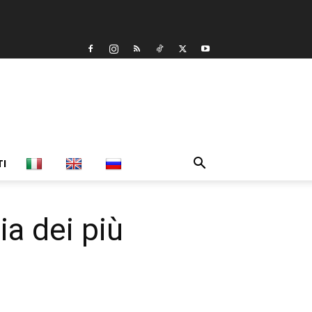
TI
a dei più