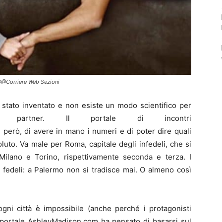
Corriere Web Sezioni
 stato inventato e non esiste un modo scientifico per
o partner. Il portale di incontri
però, di avere in mano i numeri e di poter dire quali
soluto. Va male per Roma, capitale degli infedeli, che si
 Milano e Torino, rispettivamente seconda e terza. I
iù fedeli: a Palermo non si tradisce mai. O almeno così
ogni città è impossibile (anche perché i protagonisti
il portale AshleyMadison.com ha pensato di basarsi sul