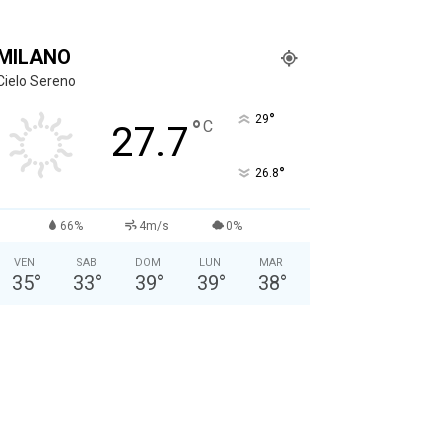
MILANO
Cielo Sereno
°
29
°
C
27.7
°
26.8
66%
4m/s
0%
VEN
SAB
DOM
LUN
MAR
35
°
33
°
39
°
39
°
38
°