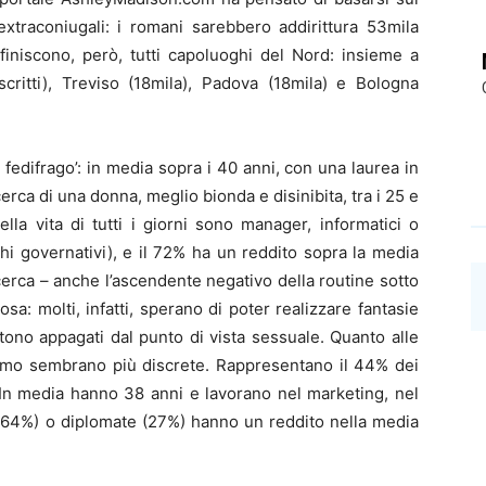
 extraconiugali: i romani sarebbero addirittura 53mila
 finiscono, però, tutti capoluoghi del Nord: insieme a
critti), Treviso (18mila), Padova (18mila) e Bologna
 fedifrago’: in media sopra i 40 anni, con una laurea in
erca di una donna, meglio bionda e disinibita, tra i 25 e
lla vita di tutti i giorni sono manager, informatici o
chi governativi), e il 72% ha un reddito sopra la media
cerca – anche l’ascendente negativo della routine sotto
a: molti, infatti, sperano di poter realizzare fantasie
ono appagati dal punto di vista sessuale. Quanto alle
simo sembrano più discrete. Rappresentano il 44% dei
. In media hanno 38 anni e lavorano nel marketing, nel
 (64%) o diplomate (27%) hanno un reddito nella media