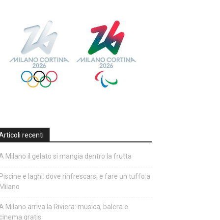
Articoli recenti
A Milano il gelato si mangia dentro la frutta
Piscine e laghi: dove rinfrescarsi e fare un tuffo a
Milano
A Milano arriva la Riviera: musica, balera e
cinema gratis