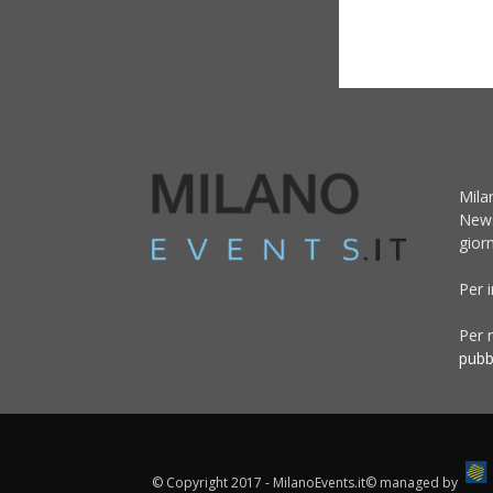
Mila
News
giorn
Per 
Per r
pubb
© Copyright 2017 - MilanoEvents.it© managed by