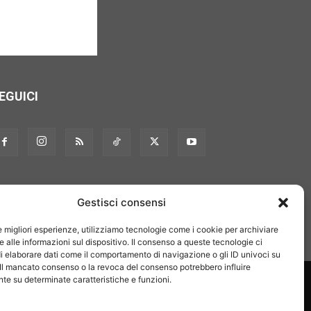
EGUICI
Gestisci consensi
le migliori esperienze, utilizziamo tecnologie come i cookie per archiviare
 alle informazioni sul dispositivo. Il consenso a queste tecnologie ci
i elaborare dati come il comportamento di navigazione o gli ID univoci su
 Il mancato consenso o la revoca del consenso potrebbero influire
on noi
Pubblicità
Privacy policy
Linee editoriali
e su determinate caratteristiche e funzioni.