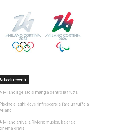
Articoli recenti
A Milano il gelato si mangia dentro la frutta
Piscine e laghi: dove rinfrescarsi e fare un tuffo a
Milano
A Milano arriva la Riviera: musica, balera e
cinema gratis