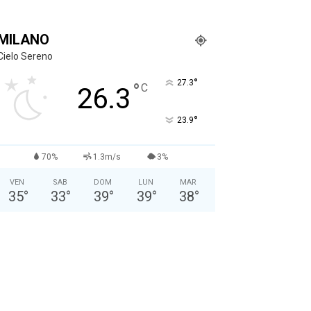
MILANO
Cielo Sereno
°
27.3
°
C
26.3
°
23.9
70%
1.3m/s
3%
VEN
SAB
DOM
LUN
MAR
35
°
33
°
39
°
39
°
38
°