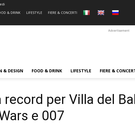
edi
OOD & DRINK
LIFESTYLE
FIERE & CONCERTI
Advertisement
N & DESIGN
FOOD & DRINK
LIFESTYLE
FIERE & CONCER
record per Villa del Bal
r Wars e 007