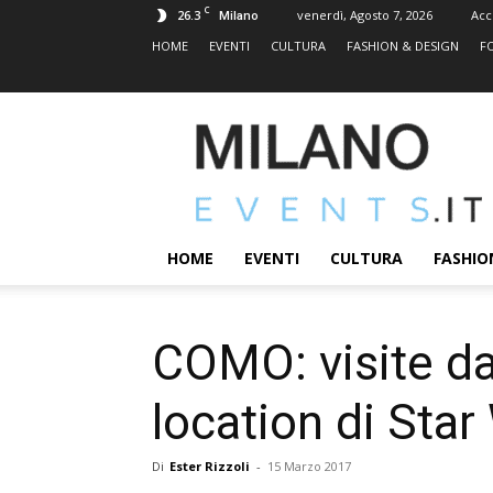
C
26.3
venerdì, Agosto 7, 2026
Acc
Milano
HOME
EVENTI
CULTURA
FASHION & DESIGN
F
MILANOEVENTS.IT
|
News
2.0
ed
Eventi
HOME
EVENTI
CULTURA
FASHIO
a
Milano
COMO: visite da 
location di Sta
Di
Ester Rizzoli
-
15 Marzo 2017