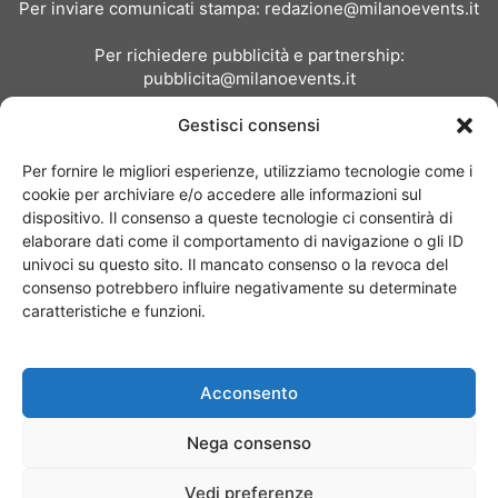
Per inviare comunicati stampa:
redazione@milanoevents.it
Per richiedere pubblicità e partnership:
pubblicita@milanoevents.it
Gestisci consensi
SEGUICI
Per fornire le migliori esperienze, utilizziamo tecnologie come i
cookie per archiviare e/o accedere alle informazioni sul
dispositivo. Il consenso a queste tecnologie ci consentirà di
elaborare dati come il comportamento di navigazione o gli ID
univoci su questo sito. Il mancato consenso o la revoca del
consenso potrebbero influire negativamente su determinate
Chi siamo
I Nostri Clienti
Contattaci
Collabora con noi
caratteristiche e funzioni.
Pubblicità
Privacy policy
Linee editoriali
Acconsento
© Copyright 2017 - MilanoEvents.it© managed by
Nega consenso
Vedi preferenze