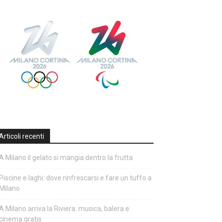
Articoli recenti
A Milano il gelato si mangia dentro la frutta
Piscine e laghi: dove rinfrescarsi e fare un tuffo a
Milano
A Milano arriva la Riviera: musica, balera e
cinema gratis