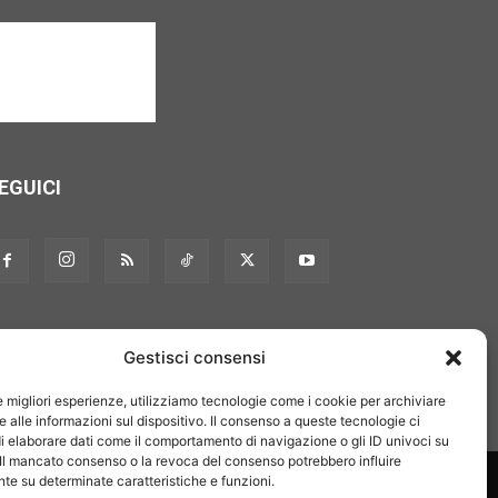
EGUICI
Gestisci consensi
le migliori esperienze, utilizziamo tecnologie come i cookie per archiviare
 alle informazioni sul dispositivo. Il consenso a queste tecnologie ci
i elaborare dati come il comportamento di navigazione o gli ID univoci su
 Il mancato consenso o la revoca del consenso potrebbero influire
on noi
Pubblicità
Privacy policy
Linee editoriali
e su determinate caratteristiche e funzioni.