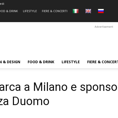
edi
OOD & DRINK
LIFESTYLE
FIERE & CONCERTI
Advertisement
N & DESIGN
FOOD & DRINK
LIFESTYLE
FIERE & CONCER
ca a Milano e sponsori
azza Duomo