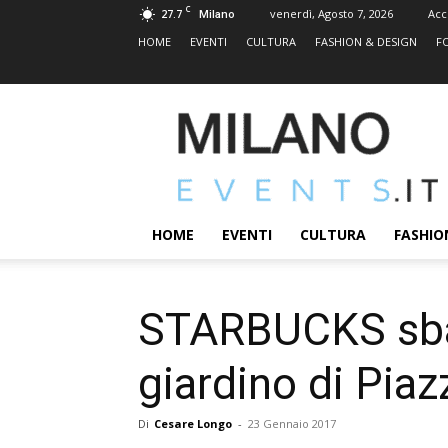
C
27.7
venerdì, Agosto 7, 2026
Acc
Milano
HOME
EVENTI
CULTURA
FASHION & DESIGN
F
MILANOEVENTS.IT
|
News
2.0
ed
Eventi
HOME
EVENTI
CULTURA
FASHIO
a
Milano
STARBUCKS sbar
giardino di Pi
Di
Cesare Longo
-
23 Gennaio 2017