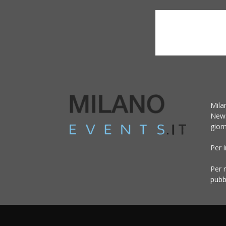
Mila
News
giorn
Per 
Per r
pubb