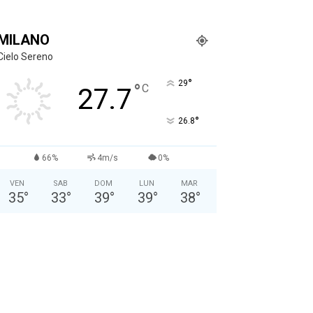
MILANO
Cielo Sereno
°
29
°
C
27.7
°
26.8
66%
4m/s
0%
VEN
SAB
DOM
LUN
MAR
35
°
33
°
39
°
39
°
38
°