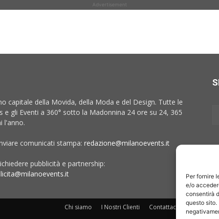
Advertisement
S
no capitale della Movida, della Moda e del Design. Tutte le
 e gli Eventi a 360° sotto la Madonnina 24 ore su 24, 365
i l'anno.
inviare comunicati stampa:
redazione@milanoevents.it
ichiedere pubblicità e partnership:
licita@milanoevents.it
Per fornire 
e/o accedere
consentirà d
questo sito.
Chi siamo
I Nostri Clienti
Contattaci
Collabora c
negativament