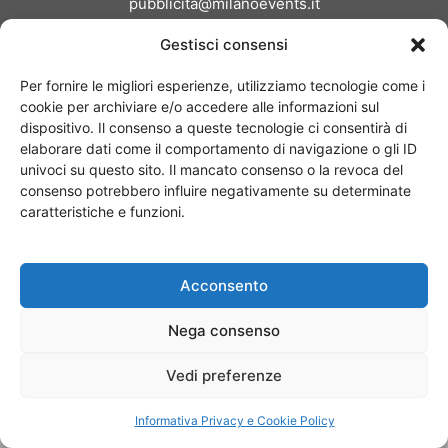
pubblicita@milanoevents.it
Gestisci consensi
SEGUICI
Per fornire le migliori esperienze, utilizziamo tecnologie come i
cookie per archiviare e/o accedere alle informazioni sul
dispositivo. Il consenso a queste tecnologie ci consentirà di
elaborare dati come il comportamento di navigazione o gli ID
univoci su questo sito. Il mancato consenso o la revoca del
consenso potrebbero influire negativamente su determinate
Chi siamo
I Nostri Clienti
Contattaci
Collabora con noi
caratteristiche e funzioni.
Pubblicità
Privacy policy
Linee editoriali
Acconsento
© Copyright 2017 - MilanoEvents.it© managed by
Nega consenso
Vedi preferenze
Informativa Privacy e Cookie Policy