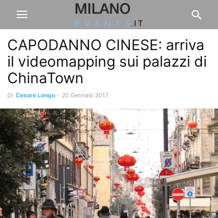
CAPODANNO CINESE: arriva
il videomapping sui palazzi di
ChinaTown
Di
Cesare Longo
-
20 Gennaio 2017