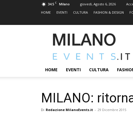
C
34.5
giovedì, Agosto 6, 2026
Acc
Milano
HOME
EVENTI
CULTURA
FASHION & DESIGN
F
MILANOEVENTS.IT
|
News
2.0
ed
Eventi
HOME
EVENTI
CULTURA
FASHIO
a
Milano
MILANO: ritor
Di
Redazione MilanoEvents.it
-
29 Dicembre 2015