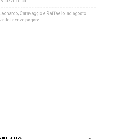
Palazzo Reale
Leonardo, Caravaggio e Raffaello: ad agosto
visitali senza pagare