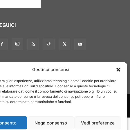
EGUICI
Gestisci consensi
le migliori esperienze, utilizziamo tecnologie come i cookie per archiviare
 alle informazioni sul dispositivo. Il consenso a queste tecnologie ci
i elaborare dati come il comportamento di navigazione o gli ID univoci su
 Il mancato consenso o la revoca del consenso potrebbero influire
on noi
Pubblicità
Privacy policy
Linee editoriali
e su determinate caratteristiche e funzioni.
onsento
Nega consenso
Vedi preferenze