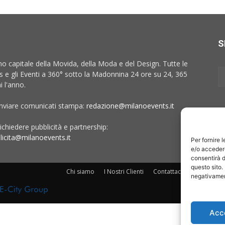
S
no capitale della Movida, della Moda e del Design. Tutte le
 e gli Eventi a 360° sotto la Madonnina 24 ore su 24, 365
i l'anno.
inviare comunicati stampa:
redazione@milanoevents.it
ichiedere pubblicità e partnership:
licita@milanoevents.it
Per fornire 
e/o accedere
consentirà d
questo sito.
Chi siamo
I Nostri Clienti
Contattaci
Collabora c
negativament
Acc