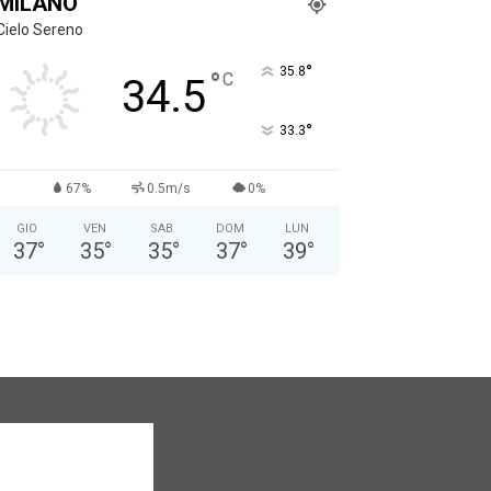
MILANO
Cielo Sereno
°
35.8
°
C
34.5
°
33.3
67%
0.5m/s
0%
GIO
VEN
SAB
DOM
LUN
37
°
35
°
35
°
37
°
39
°