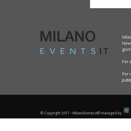
Mila
News
giorn
Per 
Per r
pubb
© Copyright 2017 - MilanoEvents.it© managed by