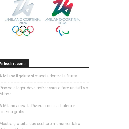
Articoli recenti
A Milano il gelato si mangia dentro la frutta
Piscine e laghi: dove rinfrescarsi e fare un tuffo a
Milano
A Milano arriva la Riviera: musica, balera e
cinema gratis
Mostra gratuita: due sculture monumentali a